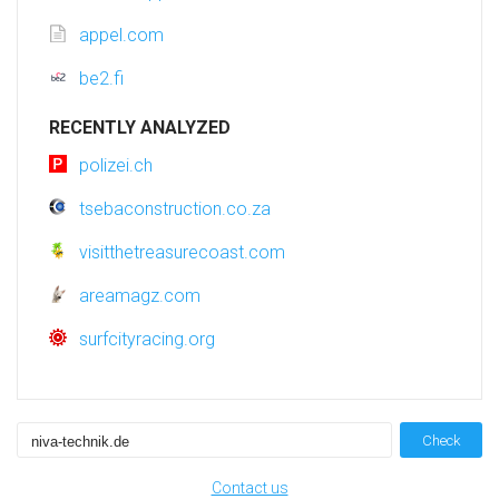
appel.com
be2.fi
RECENTLY ANALYZED
polizei.ch
tsebaconstruction.co.za
visitthetreasurecoast.com
areamagz.com
surfcityracing.org
Check
Contact us