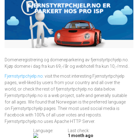
Domeneregistrering og domeneparkering av fjernstyrtpchjelp.no.
Kjøp domene i dag fra kun 69,-/år og webhotell fra kun 10,-/mnd..
Fjernstyrtpchjelp.no
: visit the most interesting Fjernstyrtpchjelp
pages, well-liked by users from your country and all over the
world, or check the rest of fjernstyrtpchjelp.no data below.
Fjernstyrtpchjelp.no is a web project, safe and generally suitable
for all ages. We found that Norwegian is the preferred language
on Fjernstyrtpchjelp pages. Their most used social media is
Facebook with 100% of all user votes and reposts.
Fjernstyrtpchjelp.no uses Apache HTTP Server.
Language:
Last check:
1 month ago