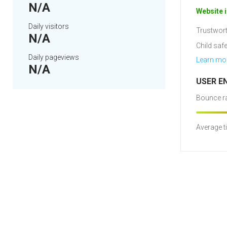
N/A
Website i
Daily visitors
Trustwort
N/A
Child safe
Daily pageviews
Learn mo
N/A
USER E
Bounce ra
Average t