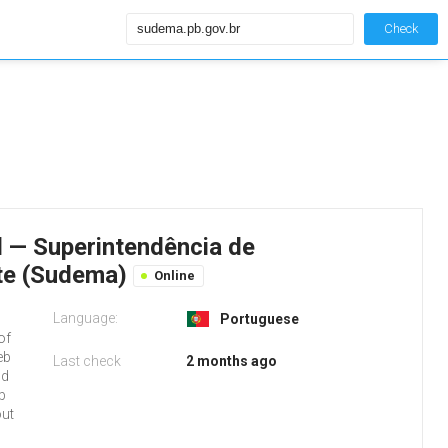
Check
l — Superintendência de
te (Sudema)
Online
Language:
b
Portuguese
of
eb
Last check
2 months ago
nd
b
out