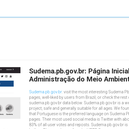
Sudema.pb.gov.br: Página Inicia
Administração do Meio Ambien
Sudema.pb.gov.br
: visit the most interesting Sudema P
pages, well-liked by users from Brazil, or check the rest 
sudema.pb.gov.br data below. Sudema.pb.gov.br is a w
project, safe and generally suitable for all ages. We fou
that Portuguese is the preferred language on Sudema P
pages. Their most used social media is Twitter with ab
83% of all user votes and reposts. Sudema.pb.gov.br is