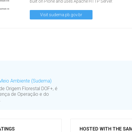
built on Plone and uses Apache HTTP Server.
Visit sudema.pb.gov.br
o Meio Ambiente (Sudema)
 Origem Florestal DOF+, é
cença de Operação e do
.
ATINGS
HOSTED WITH THE SA