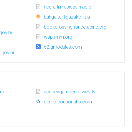
negra-li.musicas.mus.br
buhgalter.ligazakon.ua
bookcrossingfrance.apinc.org
gov.br
wap.jimm.org
62.gmodules.com
.gov.br
om
sonpeygamberim.web.tv
demo.couponphp.com