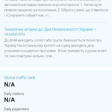
автоматичне завантаження не розпочалося: 1. Натиснути
правою мишкою на посилання, 2. Обрати у вікні, що з’явилося
: «Сохранить объект как..» і ...
Тематичне вітання до Дня Незалежності України —
veselun.info
До дітей виходить соліст або група. Виконується пісня про
Україну На останньому куплеті на сцену виходять діти-
учасники концертної програми . Вони тримають у руках жовті
та сині повітряні кульки, спів...
Global traffic rank
N/A
Daily visitors
N/A
Daily pageviews