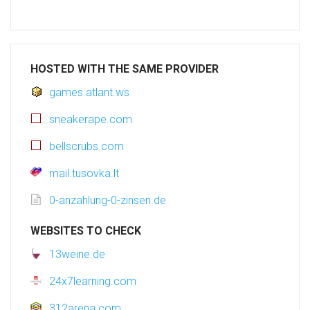
HOSTED WITH THE SAME PROVIDER
games.atlant.ws
sneakerape.com
bellscrubs.com
mail.tusovka.lt
0-anzahlung-0-zinsen.de
WEBSITES TO CHECK
13weine.de
24x7learning.com
312arena.com