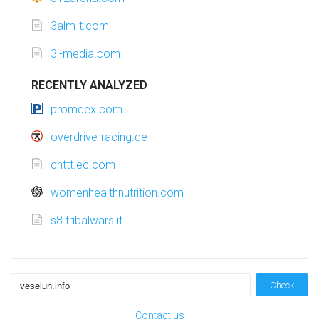
3alm-t.com
3i-media.com
RECENTLY ANALYZED
promdex.com
overdrive-racing.de
cnttt.ec.com
womenhealthnutrition.com
s8.tribalwars.it
Check
Contact us