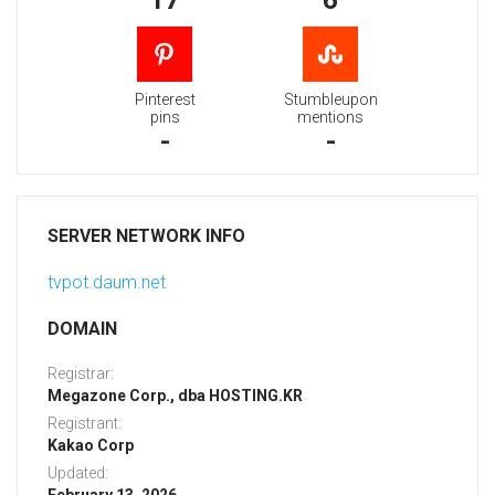
17
6
Pinterest
Stumbleupon
pins
mentions
-
-
SERVER NETWORK INFO
tvpot.daum.net
DOMAIN
Registrar:
Megazone Corp., dba HOSTING.KR
Registrant:
Kakao Corp
Updated: