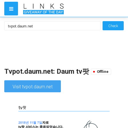
Check
Tvpot.daum.net: Daum tv팟
Offline
Visit tvpot.daum.net