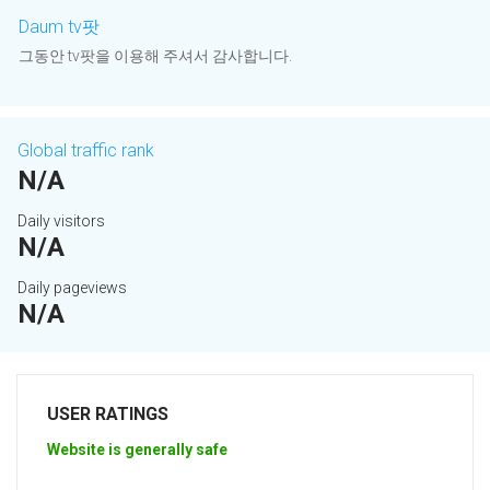
Daum tv팟
그동안 tv팟을 이용해 주셔서 감사합니다.
Global traffic rank
N/A
Daily visitors
N/A
Daily pageviews
N/A
USER RATINGS
Website is generally safe