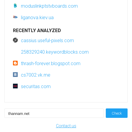
moduslinkptstvboards.com
liganova.kiev.ua
RECENTLY ANALYZED
cassius.useful-pixels.com
258329240.keywordblocks.com
thrash-forever.blogspot.com
cs7002.vk.me
securitas.com
Check
Contact us