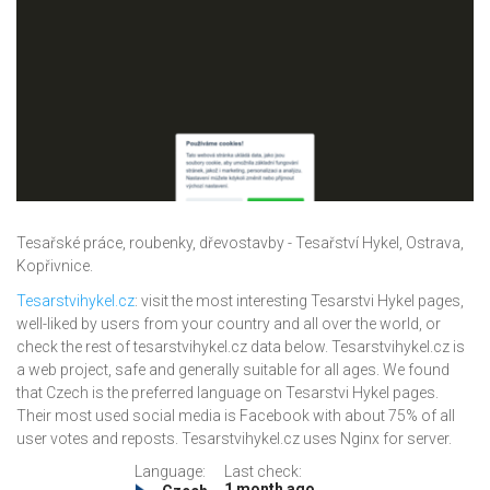
Tesařské práce, roubenky, dřevostavby - Tesařství Hykel, Ostrava,
Kopřivnice.
Tesarstvihykel.cz
: visit the most interesting Tesarstvi Hykel pages,
well-liked by users from your country and all over the world, or
check the rest of tesarstvihykel.cz data below. Tesarstvihykel.cz is
a web project, safe and generally suitable for all ages. We found
that Czech is the preferred language on Tesarstvi Hykel pages.
Their most used social media is Facebook with about 75% of all
user votes and reposts. Tesarstvihykel.cz uses Nginx for server.
Language:
Last check:
1 month ago