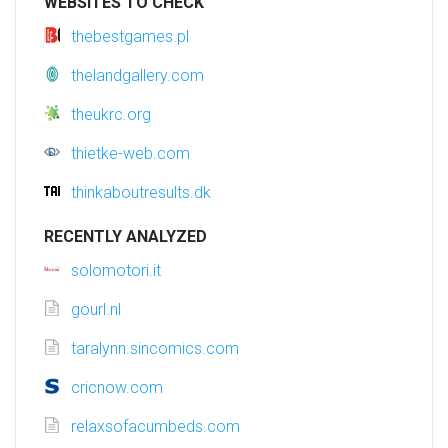
WEBSITES TO CHECK
thebestgames.pl
thelandgallery.com
theukrc.org
thietke-web.com
thinkaboutresults.dk
RECENTLY ANALYZED
solomotori.it
gourl.nl
taralynn.sincomics.com
cricnow.com
relaxsofacumbeds.com