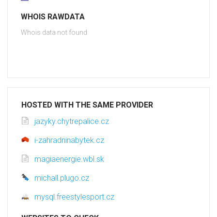
WHOIS RAWDATA
Whois data not found
HOSTED WITH THE SAME PROVIDER
jazyky.chytrepalice.cz
i-zahradninabytek.cz
magiaenergie.wbl.sk
michall.plugo.cz
mysql.freestylesport.cz