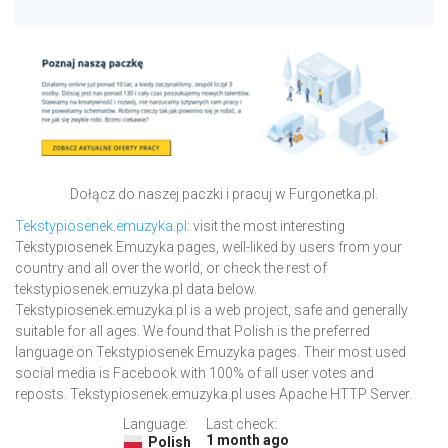
Dołącz do naszej paczki i pracuj w Furgonetka.pl.
Tekstypiosenek.emuzyka.pl
: visit the most interesting
Tekstypiosenek Emuzyka pages, well-liked by users from your
country and all over the world, or check the rest of
tekstypiosenek.emuzyka.pl data below.
Tekstypiosenek.emuzyka.pl is a web project, safe and generally
suitable for all ages. We found that Polish is the preferred
language on Tekstypiosenek Emuzyka pages. Their most used
social media is Facebook with 100% of all user votes and
reposts. Tekstypiosenek.emuzyka.pl uses Apache HTTP Server.
Language:
Last check:
1 month ago
Polish