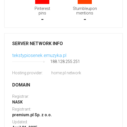
Pinterest
Stumbleupon
pins
mentions
-
-
SERVER NETWORK INFO
tekstypiosenek.emuzyka.pl
188.128.255.251
Hosting provider:
home.pl network
DOMAIN
Registrar:
NASK
Registrant:
premium.pl Sp. z o.o.
Updated: