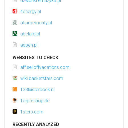
dzwonki.emuzyka.pl
4energy.pl
abartremonty.pl
abelard.pl
adpen.pl
WEBSITES TO CHECK
aff.selloffvacations.com
wiki.basketstars.com
123luisterboek.nl
1a-pc-shop.de
1sters.com
RECENTLY ANALYZED