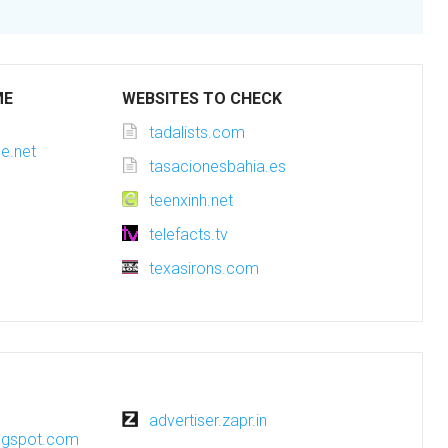
ME
WEBSITES TO CHECK
tadalists.com
e.net
tasacionesbahia.es
teenxinh.net
telefacts.tv
texasirons.com
advertiser.zapr.in
ogspot.com