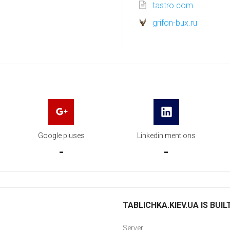
tastro.com
grifon-bux.ru
Google pluses
Linkedin mentions
-
-
TABLICHKA.KIEV.UA IS BUIL
Server: