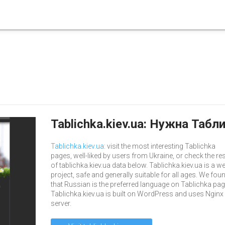
Tablichka.kiev.ua: Нужна Табл
Tablichka.kiev.ua
: visit the most interesting Tablichka
pages, well-liked by users from Ukraine, or check the res
of tablichka.kiev.ua data below. Tablichka.kiev.ua is a w
project, safe and generally suitable for all ages. We fou
that Russian is the preferred language on Tablichka pag
Tablichka.kiev.ua is built on WordPress and uses Nginx
server.