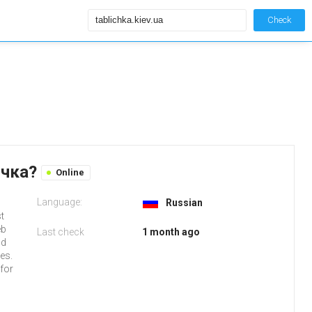
Check
ичка?
Online
Language:
Russian
t
eb
Last check
1 month ago
nd
es.
 for