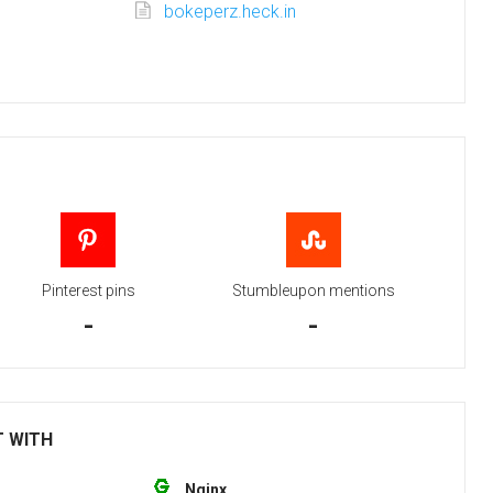
bokeperz.heck.in
Pinterest pins
Stumbleupon mentions
-
-
T WITH
Nginx