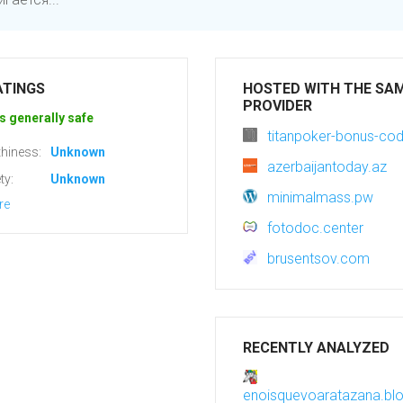
ATINGS
HOSTED WITH THE SA
PROVIDER
s generally safe
titanpoker-bonus-cod
hiness:
Unknown
azerbaijantoday.az
ty:
Unknown
minimalmass.pw
re
fotodoc.center
brusentsov.com
RECENTLY ANALYZED
enoisquevoaratazana.bl