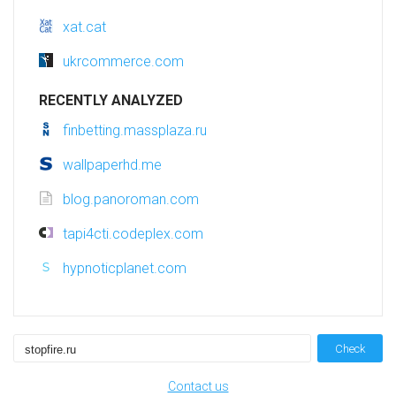
xat.cat
ukrcommerce.com
RECENTLY ANALYZED
finbetting.massplaza.ru
wallpaperhd.me
blog.panoroman.com
tapi4cti.codeplex.com
hypnoticplanet.com
Check
Contact us