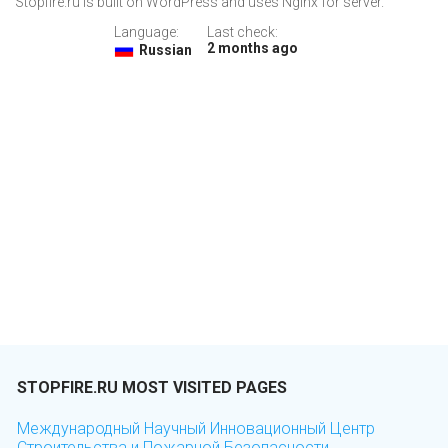
Stopfire.ru is built on WordPress and uses Nginx for server.
Language:
Last check:
2 months ago
Russian
STOPFIRE.RU MOST VISITED PAGES
Международный Научный Инновационный Центр
Строительства и Пожарной Безопасности