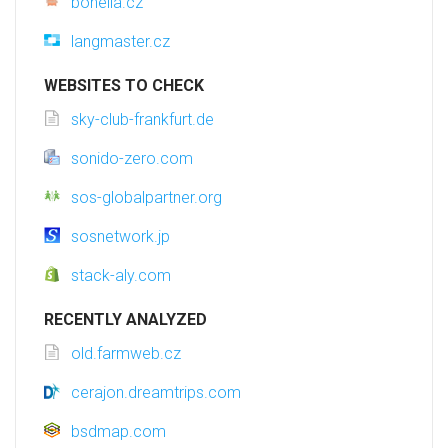
bonella.cz
langmaster.cz
WEBSITES TO CHECK
sky-club-frankfurt.de
sonido-zero.com
sos-globalpartner.org
sosnetwork.jp
stack-aly.com
RECENTLY ANALYZED
old.farmweb.cz
cerajon.dreamtrips.com
bsdmap.com