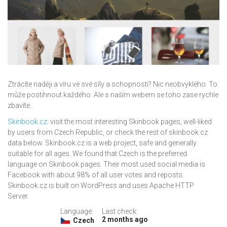
Ztrácíte naději a víru ve své síly a schopnosti? Nic neobvyklého. To
může postihnout každého. Ale s naším webem se toho zase rychle
zbavíte..
Skinbook.cz
: visit the most interesting Skinbook pages, well-liked
by users from Czech Republic, or check the rest of skinbook.cz
data below. Skinbook.cz is a web project, safe and generally
suitable for all ages. We found that Czech is the preferred
language on Skinbook pages. Their most used social media is
Facebook with about 98% of all user votes and reposts.
Skinbook.cz is built on WordPress and uses Apache HTTP
Server.
Language:
Last check:
2 months ago
Czech