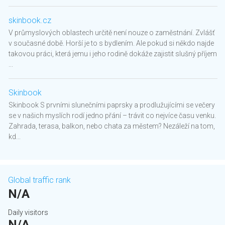
skinbook.cz
V průmyslových oblastech určitě není nouze o zaměstnání. Zvlášť
v současné době. Horší je to s bydlením. Ale pokud si někdo najde
takovou práci, která jemu i jeho rodině dokáže zajistit slušný příjem
...
Skinbook
Skinbook S prvními slunečními paprsky a prodlužujícími se večery
se v našich myslích rodí jedno přání – trávit co nejvíce času venku.
Zahrada, terasa, balkon, nebo chata za městem? Nezáleží na tom,
kd...
Global traffic rank
N/A
Daily visitors
N/A