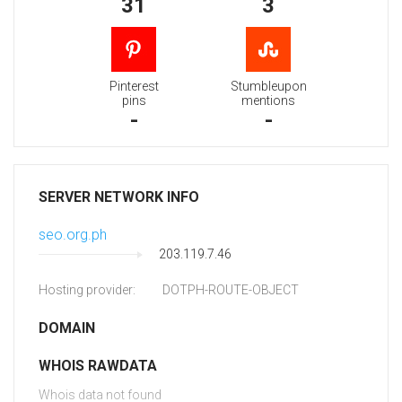
31
3
Pinterest
Stumbleupon
pins
mentions
-
-
SERVER NETWORK INFO
seo.org.ph
203.119.7.46
Hosting provider:
DOTPH-ROUTE-OBJECT
DOMAIN
WHOIS RAWDATA
Whois data not found