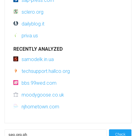
sap-press.com
sclero.org
dailyblog.it
priva.us
RECENTLY ANALYZED
samodelk.in.ua
techsupport.hallco.org
bbs.99wed.com
moodygoose.co.uk
njhometown.com
Check