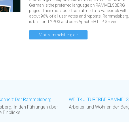
German is the preferred language on RAMMELSBERG
pages. Their most used social media is Facebook with
about 96% of all user votes and reposts. Rammelsberg
is built on TYPO3 and uses Apache HTTP Server.
Visit rammelsberg.de
hheit: Der Rammelsberg
WELTKULTURERBE RAMMELSBE
berg. In den Führungen über
Arbeiten und Wohnen der Berg
e Einblicke.