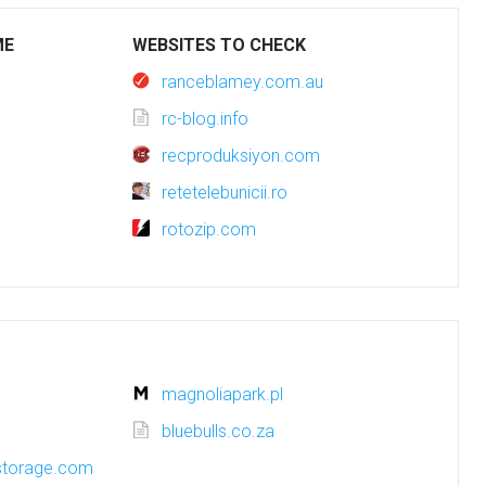
ME
WEBSITES TO CHECK
ranceblamey.com.au
rc-blog.info
recproduksiyon.com
retetelebunicii.ro
rotozip.com
m
magnoliapark.pl
bluebulls.co.za
storage.com