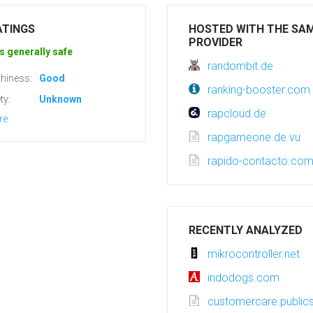
ATINGS
HOSTED WITH THE SA
PROVIDER
s generally safe
randombit.de
hiness:
Good
ranking-booster.com
ty:
Unknown
rapcloud.de
re
rapgameone.de.vu
rapido-contacto.co
RECENTLY ANALYZED
mikrocontroller.net
indodogs.com
customercare.public