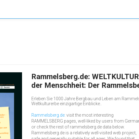
Rammelsberg.de: WELTKULTUR
der Menschheit: Der Rammelsb
Erleben Sie 1000 Jahre Bergbau und Leben am Rammelsb
Weltkulturerbe einzigartige Einblicke..
Rammelsberg.de
: visit the most interesting
RAMMELSBERG pages, well-liked by users from Germa
or check the rest of rammelsberg.de data below.
Rammelsberg.de is a relatively well-visited web project,
safe and generally suitable for all ages. We found that