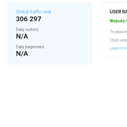
Global traffic rank
USER R
306 297
Website i
Daily visitors
Trustwort
N/A
Child safe
Daily pageviews
Learn mo
N/A