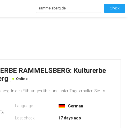
Check
ERBE RAMMELSBERG: Kulturerbe
erg
Online
erg. In den Führungen über und unter Tage erhalten Sie im
Language:
German
ny,
Last check
17 days ago