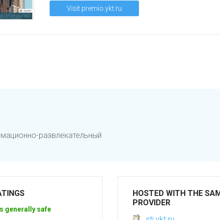
Visit premio.ykt.ru
ормационно-развлекательный
ATINGS
HOSTED WITH THE SA
PROVIDER
s generally safe
sti.ykt.ru