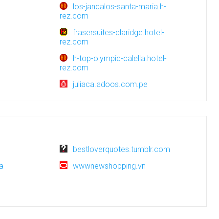
los-jandalos-santa-maria.h-
rez.com
frasersuites-claridge.hotel-
rez.com
h-top-olympic-calella.hotel-
rez.com
juliaca.adoos.com.pe
bestloverquotes.tumblr.com
a
wwwnewshopping.vn