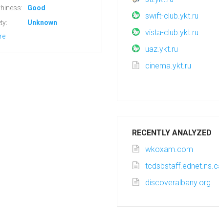
hiness:
Good
swift-club.ykt.ru
ty:
Unknown
vista-club.ykt.ru
re
uaz.ykt.ru
cinema.ykt.ru
RECENTLY ANALYZED
wkoxam.com
tcdsbstaff.ednet.ns.c
discoveralbany.org