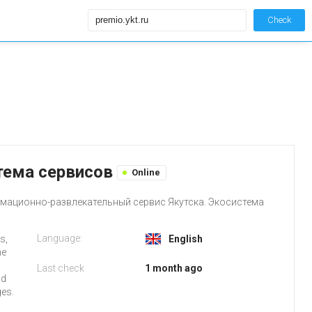
Check
истема сервисов
Online
ормационно-развлекательный сервис Якутска. Экосистема
Language:
s,
English
he
Last check
1 month ago
nd
ges.