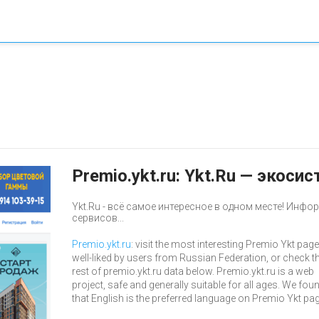
Premio.ykt.ru: Ykt.Ru — экос
Ykt.Ru - всё самое интересное в одном месте! Инф
сервисов...
Premio.ykt.ru
: visit the most interesting Premio Ykt page
well-liked by users from Russian Federation, or check t
rest of premio.ykt.ru data below. Premio.ykt.ru is a web
project, safe and generally suitable for all ages. We fou
that English is the preferred language on Premio Ykt pa