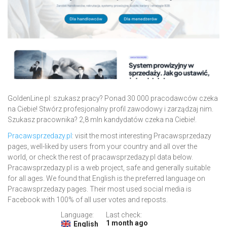
GoldenLine.pl: szukasz pracy? Ponad 30 000 pracodawców czeka
na Ciebie! Stwórz profesjonalny profil zawodowy i zarządzaj nim.
Szukasz pracownika? 2,8 mln kandydatów czeka na Ciebie!.
Pracawsprzedazy.pl
: visit the most interesting Pracawsprzedazy
pages, well-liked by users from your country and all over the
world, or check the rest of pracawsprzedazy.pl data below.
Pracawsprzedazy.pl is a web project, safe and generally suitable
for all ages. We found that English is the preferred language on
Pracawsprzedazy pages. Their most used social media is
Facebook with 100% of all user votes and reposts.
Language:
Last check:
1 month ago
English