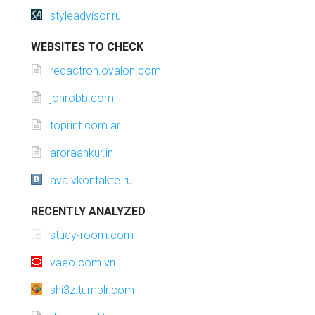
styleadvisor.ru
WEBSITES TO CHECK
redactron.ovalon.com
jonrobb.com
toprint.com.ar
aroraankur.in
ava.vkontakte.ru
RECENTLY ANALYZED
study-room.com
vaeo.com.vn
shi3z.tumblr.com