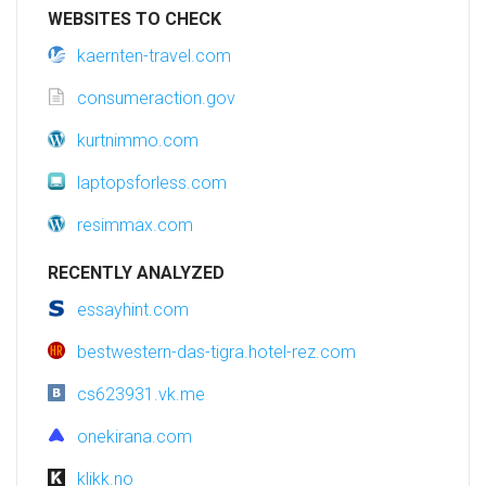
WEBSITES TO CHECK
kaernten-travel.com
consumeraction.gov
kurtnimmo.com
laptopsforless.com
resimmax.com
RECENTLY ANALYZED
essayhint.com
bestwestern-das-tigra.hotel-rez.com
cs623931.vk.me
onekirana.com
klikk.no