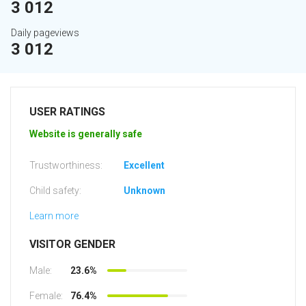
3 012
Daily pageviews
3 012
USER RATINGS
Website is generally safe
Trustworthiness:
Excellent
Child safety:
Unknown
Learn more
VISITOR GENDER
Male:
23.6%
Female:
76.4%