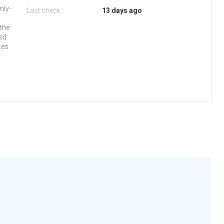
nly-
Last check
13 days ago
 the
ed
tes