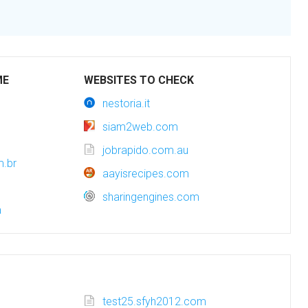
ME
WEBSITES TO CHECK
nestoria.it
siam2web.com
jobrapido.com.au
m.br
aayisrecipes.com
sharingengines.com
a
test25.sfyh2012.com