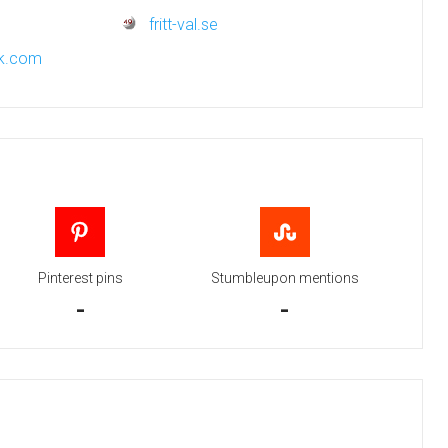
fritt-val.se
rk.com
Pinterest pins
Stumbleupon mentions
-
-