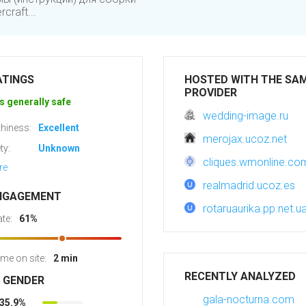
raft...
ATINGS
HOSTED WITH THE SA
PROVIDER
s generally safe
wedding-image.ru
hiness:
Excellent
merojax.ucoz.net
ty:
Unknown
cliques.wmonline.co
re
realmadrid.ucoz.es
NGAGEMENT
rotaruaurika.pp.net.u
te:
61%
ime on site:
2 min
RECENTLY ANALYZED
R GENDER
gala-nocturna.com
35.9%