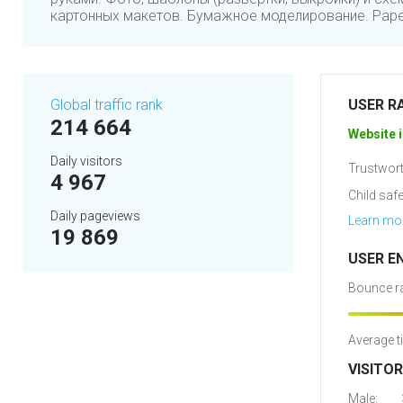
картонных макетов. Бумажное моделирование. Paperc
Global traffic rank
USER R
214 664
Website i
Daily visitors
Trustwort
4 967
Child safe
Daily pageviews
Learn mo
19 869
USER E
Bounce ra
Average t
VISITO
Male: