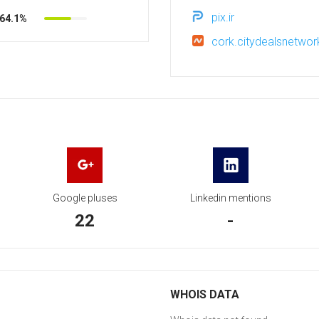
pix.ir
64.1%
cork.citydealsnetwo
Google pluses
Linkedin mentions
22
-
WHOIS DATA