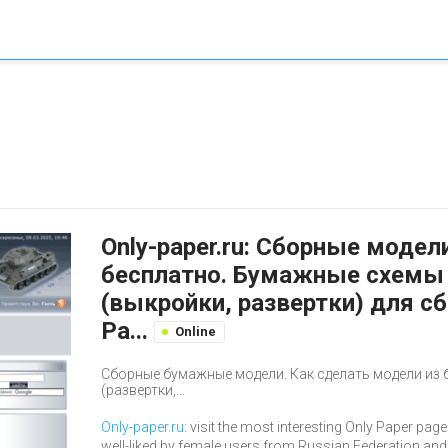
Only-paper.ru: Сборные модел
бесплатно. Бумажные схемы 
(выкройки, развертки) для с
Pa...
Online
Сборные бумажные модели. Как сделать модели из 
(развертки,...
Only-paper.ru
: visit the most interesting Only Paper page
well-liked by female users from Russian Federation and