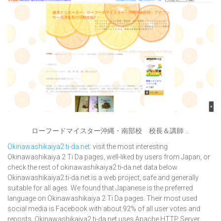
ローフードマイスター沖縄・南部校 校長＆講師 ...
Okinawashikaiya2.ti-da.net
: visit the most interesting
Okinawashikaiya 2 Ti Da pages, well-liked by users from Japan, or
check the rest of okinawashikaiya2.ti-da.net data below.
Okinawashikaiya2.ti-da.net is a web project, safe and generally
suitable for all ages. We found that Japanese is the preferred
language on Okinawashikaiya 2 Ti Da pages. Their most used
social media is Facebook with about 92% of all user votes and
reposts. Okinawashikaiya2.ti-da.net uses Apache HTTP Server.