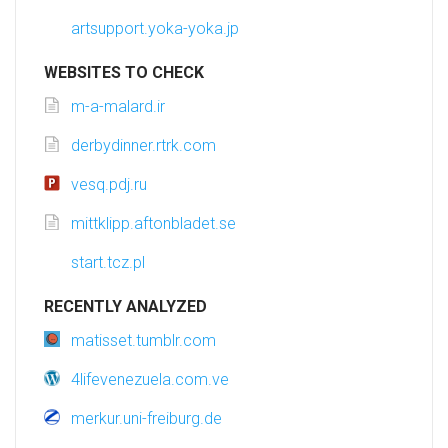
artsupport.yoka-yoka.jp
WEBSITES TO CHECK
m-a-malard.ir
derbydinner.rtrk.com
vesq.pdj.ru
mittklipp.aftonbladet.se
start.tcz.pl
RECENTLY ANALYZED
matisset.tumblr.com
4lifevenezuela.com.ve
merkur.uni-freiburg.de