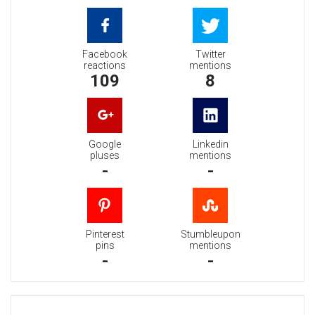
Facebook
Twitter
reactions
mentions
109
8
Google
Linkedin
pluses
mentions
-
-
Pinterest
Stumbleupon
pins
mentions
-
-