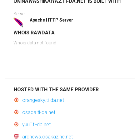
OKINAWASHIKAIYA2.TI-DA.NET IS BUILT WITH
Server:
Apache HTTP Server
WHOIS RAWDATA
Whois data not found
HOSTED WITH THE SAME PROVIDER
orangesky.ti-da.net
osada.ti-da.net
yuuji.ti-da.net
ardnews.osakazine.net