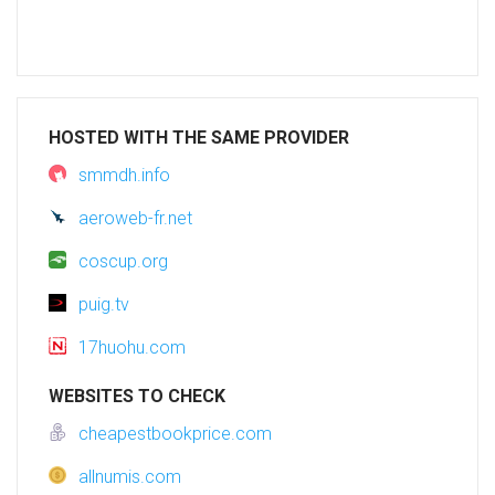
HOSTED WITH THE SAME PROVIDER
smmdh.info
aeroweb-fr.net
coscup.org
puig.tv
17huohu.com
WEBSITES TO CHECK
cheapestbookprice.com
allnumis.com