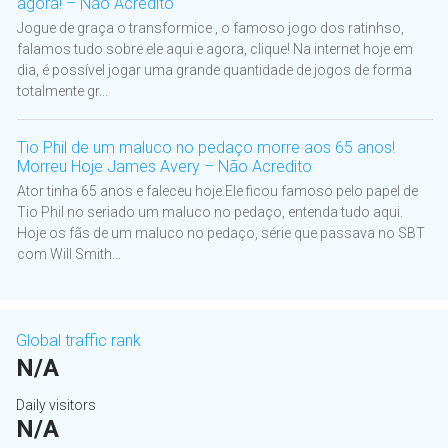
agora! – Não Acredito
Jogue de graça o transformice , o famoso jogo dos ratinhso,
falamos tudo sobre ele aqui e agora, clique! Na internet hoje em
dia, é possível jogar uma grande quantidade de jogos de forma
totalmente gr...
Tio Phil de um maluco no pedaço morre aos 65 anos!
Morreu Hoje James Avery – Não Acredito
Ator tinha 65 anos e faleceu hoje.Ele ficou famoso pelo papel de
Tio Phil no seriado um maluco no pedaço, entenda tudo aqui.
Hoje os fãs de um maluco no pedaço, série que passava no SBT
com Will Smith...
Global traffic rank
N/A
Daily visitors
N/A