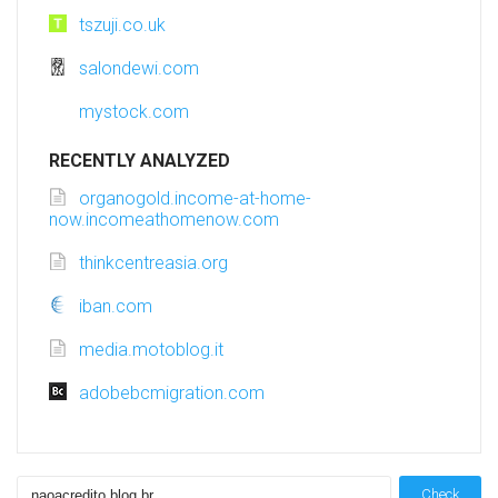
tszuji.co.uk
salondewi.com
mystock.com
RECENTLY ANALYZED
organogold.income-at-home-
now.incomeathomenow.com
thinkcentreasia.org
iban.com
media.motoblog.it
adobebcmigration.com
Check