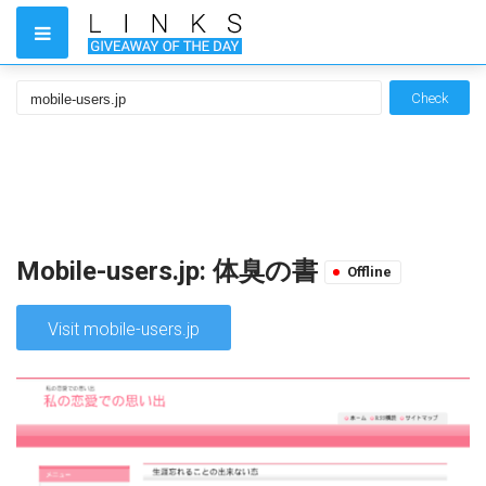
Check
Mobile-users.jp: 体臭の書
Offline
Visit mobile-users.jp