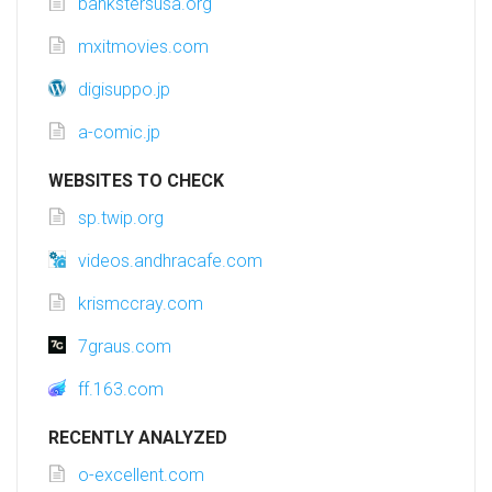
bankstersusa.org
mxitmovies.com
digisuppo.jp
a-comic.jp
WEBSITES TO CHECK
sp.twip.org
videos.andhracafe.com
krismccray.com
7graus.com
ff.163.com
RECENTLY ANALYZED
o-excellent.com