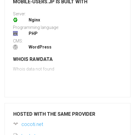
MOBILE-USERS.JP IS BUILT WITH
Server:
Nginx
Programming language:
PHP
CMS:
WordPress
WHOIS RAWDATA
Whois data not found
HOSTED WITH THE SAME PROVIDER
cocoti.net