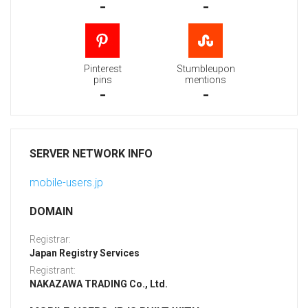
-
-
Pinterest
Stumbleupon
pins
mentions
-
-
SERVER NETWORK INFO
mobile-users.jp
DOMAIN
Registrar:
Japan Registry Services
Registrant:
NAKAZAWA TRADING Co., Ltd.