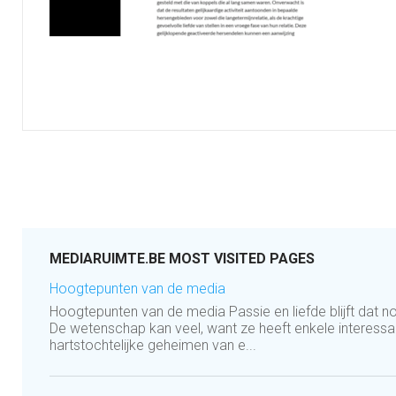
MEDIARUIMTE.BE MOST VISITED PAGES
Hoogtepunten van de media
Hoogtepunten van de media Passie en liefde blijft dat no
De wetenschap kan veel, want ze heeft enkele interess
hartstochtelijke geheimen van e...