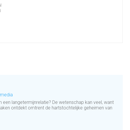
l
d
 media
g in een langetermijnrelatie? De wetenschap kan veel, want
zaken ontdekt omtrent de hartstochtelijke geheimen van