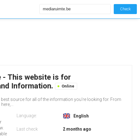
Check
- This website is for
and Information.
Online
d best source for all of the information you’re looking for. From
here,...
Language:
English
r
w.
Last check
2 months ago
able