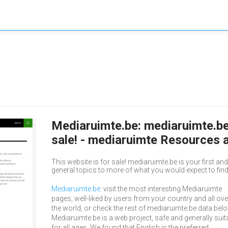
Mediaruimte.be: mediaruimte.be 
sale! - mediaruimte Resources 
This website is for sale! mediaruimte.be is your first an
general topics to more of what you would expect to find 
Mediaruimte.be
: visit the most interesting Mediaruimte
pages, well-liked by users from your country and all ove
the world, or check the rest of mediaruimte.be data belo
Mediaruimte.be is a web project, safe and generally suit
for all ages. We found that English is the preferred