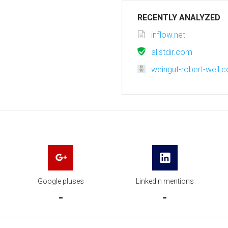
RECENTLY ANALYZED
inflow.net
alistdir.com
weingut-robert-weil.
Google pluses
Linkedin mentions
-
-