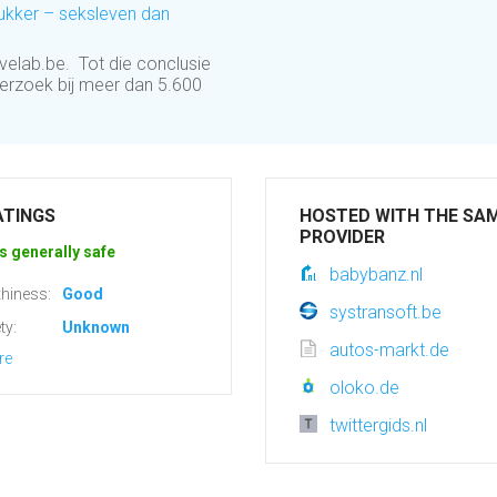
rukker – seksleven dan
ovelab.be. Tot die conclusie
erzoek bij meer dan 5.600
ATINGS
HOSTED WITH THE SA
PROVIDER
s generally safe
babybanz.nl
hiness:
Good
systransoft.be
ty:
Unknown
autos-markt.de
re
oloko.de
twittergids.nl