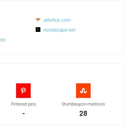
sirketce.com
novelscape.net
com
Pinterest pins
Stumbleupon mentions
-
28