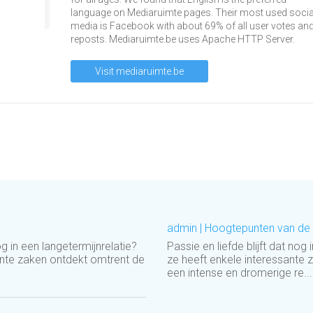
language on Mediaruimte pages. Their most used socia
media is Facebook with about 69% of all user votes an
reposts. Mediaruimte.be uses Apache HTTP Server.
Visit mediaruimte.be
admin | Hoogtepunten van de
g in een langetermijnrelatie?
Passie en liefde blijft dat no
ante zaken ontdekt omtrent de
ze heeft enkele interessante 
een intense en dromerige re...