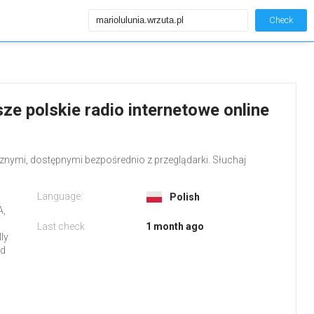
Check
sze polskie radio internetowe online
znymi, dostępnymi bezpośrednio z przeglądarki. Słuchaj
Language:
Polish
A,
Last check
1 month ago
ly
ed