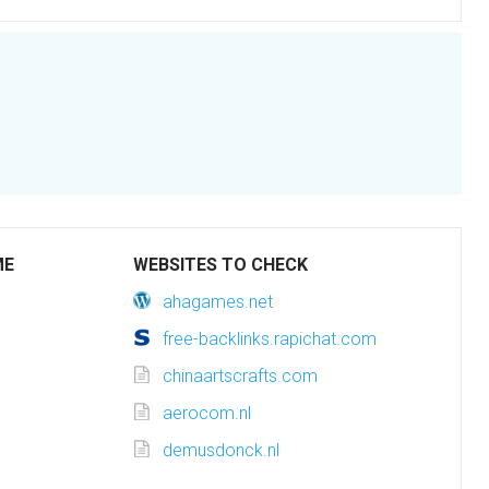
ME
WEBSITES TO CHECK
ahagames.net
free-backlinks.rapichat.com
chinaartscrafts.com
aerocom.nl
demusdonck.nl