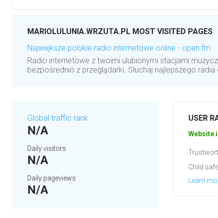
MARIOLULUNIA.WRZUTA.PL MOST VISITED PAGES
Największe polskie radio internetowe online - open fm
Radio internetowe z twoimi ulubionymi stacjami muzyc
bezpośrednio z przeglądarki. Słuchaj najlepszego radia o
Global traffic rank
USER R
N/A
Website i
Daily visitors
Trustwort
N/A
Child safe
Daily pageviews
Learn mo
N/A