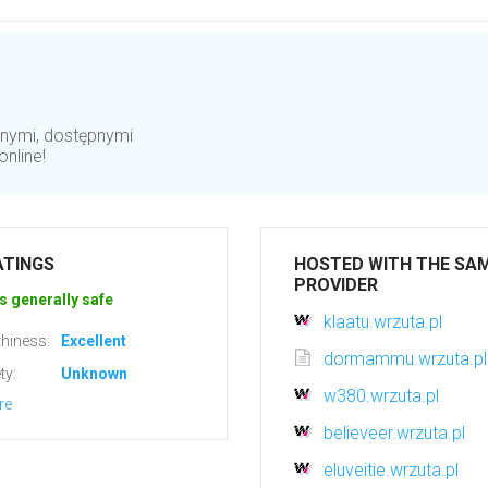
znymi, dostępnymi
nline!
ATINGS
HOSTED WITH THE SA
PROVIDER
s generally safe
klaatu.wrzuta.pl
hiness:
Excellent
dormammu.wrzuta.pl
ty:
Unknown
w380.wrzuta.pl
re
believeer.wrzuta.pl
eluveitie.wrzuta.pl