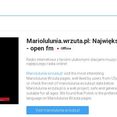
Mariolulunia.wrzuta.pl: Najwięk
- open fm
Offline
Radio internetowe z twoimi ulubionymi stacjami muzyc
najlepszego radia online!.
Mariolulunia.wrzuta.pl
: visit the most interesting
Mariolulunia Wrzuta pages, well-liked by users from US
or check the rest of mariolulunia.wrzuta.pl data below.
Mariolulunia.wrzuta.pl is a web project, safe and general
suitable for all ages. We found that Polish is the preferr
language on Mariolulunia Wrzuta pages.
Visit mariolulunia.wrzuta.pl