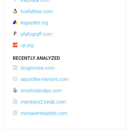
linkybank.com
lowfatlinux.com
linguistlist.org
pfaltzgraff.com
cjr.org
RECENTLY ANALYZED
bloginvolve.com
labyrinthe-interiors.com
smartvideotips.com
members2.bindb.com
michaelmitsubishi.com