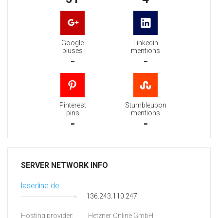
Google
Linkedin
pluses
mentions
-
-
Pinterest
Stumbleupon
pins
mentions
-
-
SERVER NETWORK INFO
laserline.de
136.243.110.247
Hosting provider:
Hetzner Online GmbH