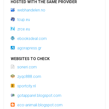
HOSTED WITH THE SAME PROVIDER
webhandelen.no
tcup.eu
zrce.eu
ebooksdeal.com
agorapress.gr
WEBSITES TO CHECK
soneri.com
zyqc888.com
sportcity.nl
gotapparel.blogspot.com
eco-animali.blogspot.com