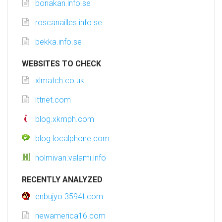
bonakan.info.se
roscanailles.info.se
bekka.info.se
WEBSITES TO CHECK
xlmatch.co.uk
lttnet.com
blog.xkmph.com
blog.localphone.com
holmivan.valami.info
RECENTLY ANALYZED
enbujyo.3594t.com
newamerica16.com