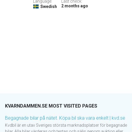
Language:
Last check:
2 months ago
Swedish
KVARNDAMMEN.SE MOST VISITED PAGES
Begagnade bilar på nätet. Köpa bil ska vara enkelt | kvd.se
Kvdbil är en utav Sveriges största marknadsplatser för begagnade
bilar. Alla bilar värderas och testas och säljs genom auktion eller