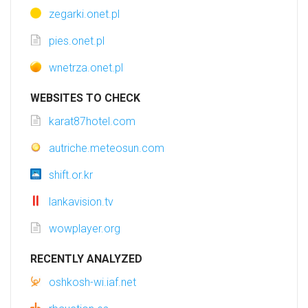
zegarki.onet.pl
pies.onet.pl
wnetrza.onet.pl
WEBSITES TO CHECK
karat87hotel.com
autriche.meteosun.com
shift.or.kr
lankavision.tv
wowplayer.org
RECENTLY ANALYZED
oshkosh-wi.iaf.net