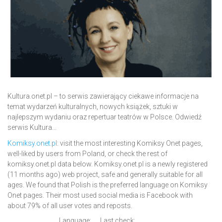
Kultura.onet.pl – to serwis zawierający ciekawe informacje na
temat wydarzeń kulturalnych, nowych książek, sztuki w
najlepszym wydaniu oraz repertuar teatrów w Polsce. Odwiedź
serwis Kultura...
Komiksy.onet.pl
: visit the most interesting Komiksy Onet pages,
well-liked by users from Poland, or check the rest of
komiksy.onet.pl data below. Komiksy.onet.pl is a newly registered
(11 months ago) web project, safe and generally suitable for all
ages. We found that Polish is the preferred language on Komiksy
Onet pages. Their most used social media is Facebook with
about 79% of all user votes and reposts.
Language:
Last check: