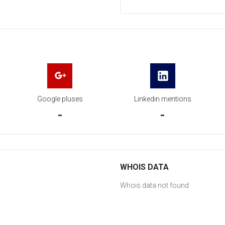
Google pluses
Linkedin mentions
-
-
WHOIS DATA
Whois data not found