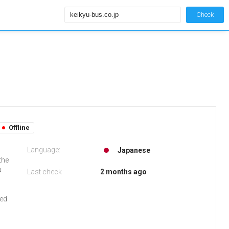
Check
Offline
Language:
Japanese
the
a
Last check
2 months ago
sed