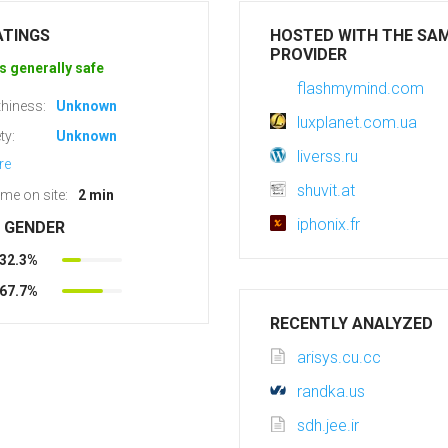
ATINGS
HOSTED WITH THE SA
PROVIDER
s generally safe
flashmymind.com
hiness:
Unknown
luxplanet.com.ua
ty:
Unknown
liverss.ru
re
shuvit.at
ime on site:
2 min
iphonix.fr
R GENDER
32.3%
67.7%
RECENTLY ANALYZED
arisys.cu.cc
randka.us
sdh.jee.ir