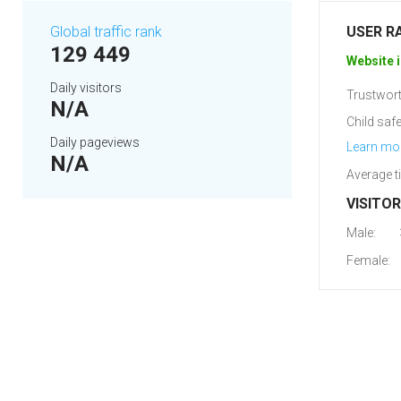
Global traffic rank
USER R
129 449
Website i
Daily visitors
Trustwort
N/A
Child safe
Daily pageviews
Learn mo
N/A
Average t
VISITO
Male:
Female: