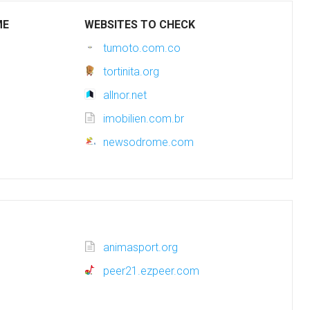
ME
WEBSITES TO CHECK
tumoto.com.co
tortinita.org
allnor.net
imobilien.com.br
newsodrome.com
animasport.org
peer21.ezpeer.com