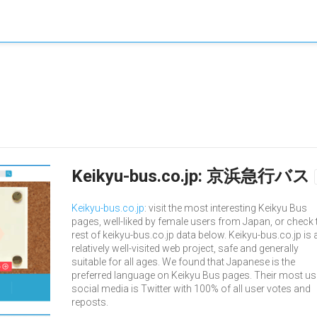
Keikyu-bus.co.jp: 京浜急行バス
Keikyu-bus.co.jp
: visit the most interesting Keikyu Bus
pages, well-liked by female users from Japan, or check 
rest of keikyu-bus.co.jp data below. Keikyu-bus.co.jp is 
relatively well-visited web project, safe and generally
suitable for all ages. We found that Japanese is the
preferred language on Keikyu Bus pages. Their most u
social media is Twitter with 100% of all user votes and
reposts.