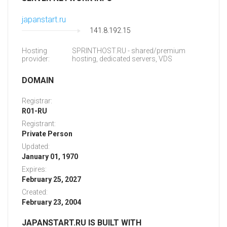
japanstart.ru
141.8.192.15
Hosting
SPRINTHOST.RU - shared/premium
provider:
hosting, dedicated servers, VDS
DOMAIN
Registrar:
R01-RU
Registrant:
Private Person
Updated:
January 01, 1970
Expires:
February 25, 2027
Created:
February 23, 2004
JAPANSTART.RU IS BUILT WITH