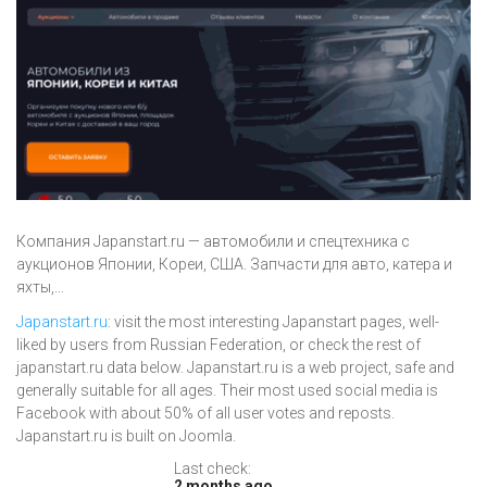
Компания Japanstart.ru — автомобили и спецтехника с
аукционов Японии, Кореи, США. Запчасти для авто, катера и
яхты,...
Japanstart.ru
: visit the most interesting Japanstart pages, well-
liked by users from Russian Federation, or check the rest of
japanstart.ru data below. Japanstart.ru is a web project, safe and
generally suitable for all ages. Their most used social media is
Facebook with about 50% of all user votes and reposts.
Japanstart.ru is built on Joomla.
Last check:
2 months ago