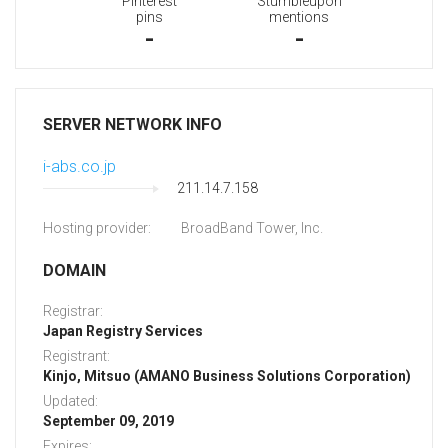
Pinterest
Stumbleupon
pins
mentions
-
-
SERVER NETWORK INFO
i-abs.co.jp
211.14.7.158
Hosting provider:
BroadBand Tower, Inc.
DOMAIN
Registrar:
Japan Registry Services
Registrant:
Kinjo, Mitsuo (AMANO Business Solutions Corporation)
Updated:
September 09, 2019
Expires: