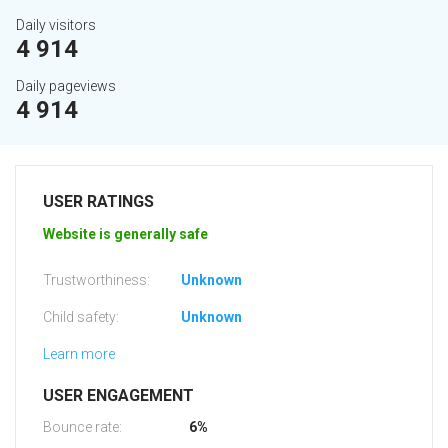
Daily visitors
4 914
Daily pageviews
4 914
USER RATINGS
Website is generally safe
Trustworthiness:
Unknown
Child safety:
Unknown
Learn more
USER ENGAGEMENT
Bounce rate:
6%