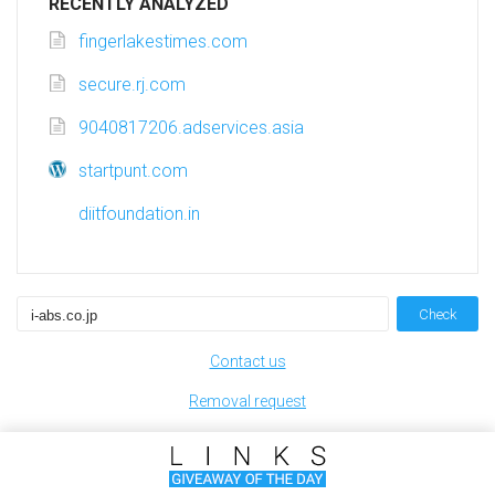
RECENTLY ANALYZED
fingerlakestimes.com
secure.rj.com
9040817206.adservices.asia
startpunt.com
diitfoundation.in
Check
Contact us
Removal request