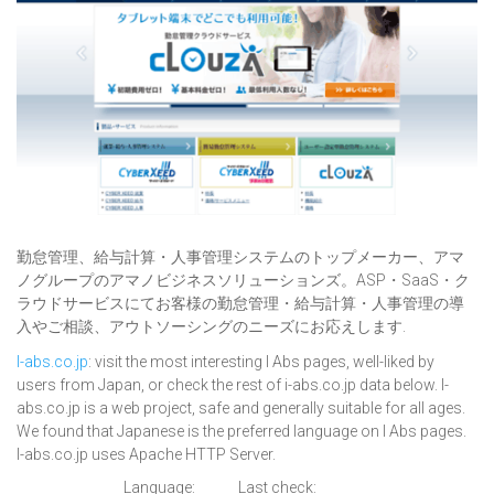
勤怠管理、給与計算・人事管理システムのトップメーカー、アマ
ノグループのアマノビジネスソリューションズ。ASP・SaaS・ク
ラウドサービスにてお客様の勤怠管理・給与計算・人事管理の導
入やご相談、アウトソーシングのニーズにお応えします.
I-abs.co.jp
: visit the most interesting I Abs pages, well-liked by
users from Japan, or check the rest of i-abs.co.jp data below. I-
abs.co.jp is a web project, safe and generally suitable for all ages.
We found that Japanese is the preferred language on I Abs pages.
I-abs.co.jp uses Apache HTTP Server.
Language:
Last check: