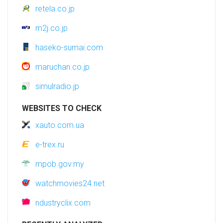
retela.co.jp
m2j.co.jp
haseko-sumai.com
maruchan.co.jp
simulradio.jp
WEBSITES TO CHECK
xauto.com.ua
e-trex.ru
mpob.gov.my
watchmovies24.net
ndustryclix.com