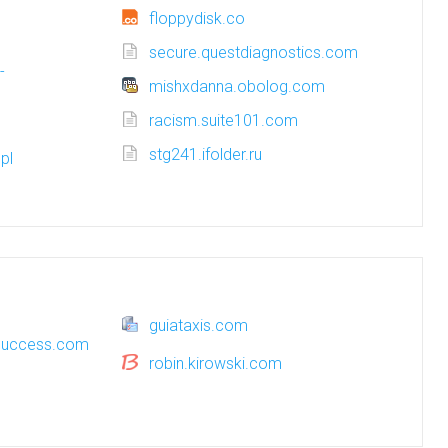
floppydisk.co
secure.questdiagnostics.com
-
mishxdanna.obolog.com
racism.suite101.com
stg241.ifolder.ru
pl
guiataxis.com
success.com
robin.kirowski.com