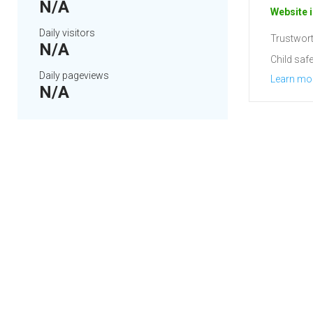
N/A
Website i
Daily visitors
Trustwort
N/A
Child safe
Daily pageviews
Learn mo
N/A