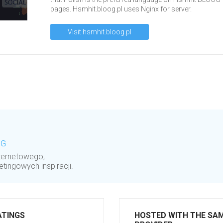
pages. Hsmhit.bloog.pl uses Nginx for server.
Visit hsmhit.bloog.pl
OG
ternetowego,
ingowych inspiracji.
ATINGS
HOSTED WITH THE SA