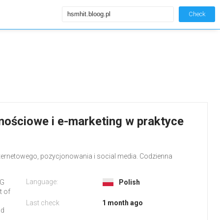
Check
nościowe i e-marketing w praktyce
ternetowego, pozycjonowania i social media. Codzienna
Language:
OG
Polish
t of
Last check
1 month ago
nd