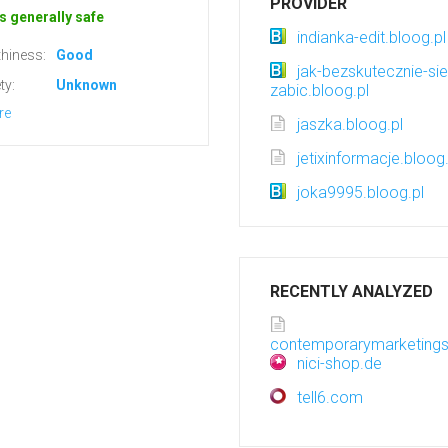
PROVIDER
s generally safe
indianka-edit.bloog.pl
hiness:
Good
jak-bezskutecznie-sie
ty:
Unknown
zabic.bloog.pl
re
jaszka.bloog.pl
jetixinformacje.bloog.
joka9995.bloog.pl
RECENTLY ANALYZED
contemporarymarketing
nici-shop.de
tell6.com