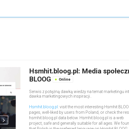
Hsmhit.bloog.pl: Media społecz
BLOOG
Online
Serwis z potężną dawką wiedzy na temat marketingu in
dawka marketingowych inspiracji..
Hsmhit.bloog.pl
: visit the most interesting Hsmhit BLO
pages, well-liked by users from Poland, or check the res
hsmhit.bloog.pl data below. Hsmhit.bloog.pl is a web
project, safe and generally suitable for all ages. We fou
that Polish is the preferred language on Hsmhit BLOOG