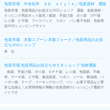
包装市場 中央化学 ＳＤ ｓｔｙｌｅ／包装資材 通販
包装市場 包装用品のお役立ちWEBショップ 通販 包装資材・
ラッピング用品ネット販売／紙袋 手提げ袋 ポリ袋 OPP袋
レジ袋 ピザ箱 フードパック リボン パン菓子包材。包装用
品WEBショッピングサイト
包装市場 木製スプーン,木製フォーク／包装用品のお役
立ちWebショップ
単 位
包装市場 包装用品お役立ちＷＥＢショップ 包材通販
紙袋、手提げ袋、ポリ袋、ＯＰＰ袋、レジ袋、包装紙、不織
布、ケーキ箱、ピザ箱、食品容器、リボン、シール、耐油袋、バ
ーガー袋、テープ、ベーキングカップ、パン・お菓子用品など豊
富な品揃え！お買得情報が満載の包装資材のショッピング通販サ
イトです