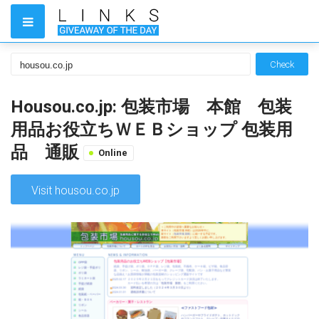
Check
Housou.co.jp: 包装市場 本館 包装
用品お役立ちＷＥＢショップ 包装用
品 通販
Online
Visit housou.co.jp