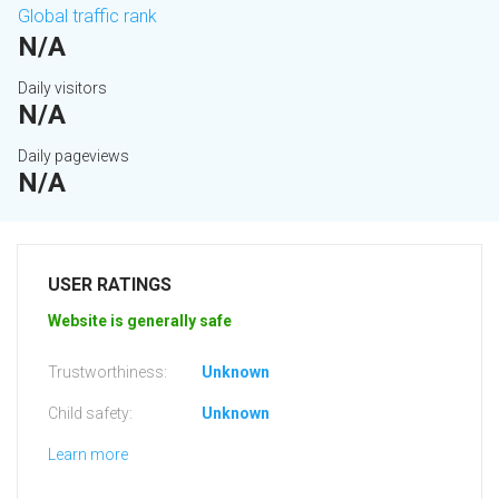
Global traffic rank
N/A
Daily visitors
N/A
Daily pageviews
N/A
USER RATINGS
Website is generally safe
Trustworthiness:
Unknown
Child safety:
Unknown
Learn more