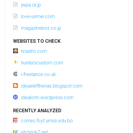
jwpa.or.jp
love-unmei.com
magazinebox.co.jp
WEBSITES TO CHECK
hrastro.com
hunterscustom.com
i-freelance.co.uk
ideaeleftherias.blogspot.com
idealcrm.wordpress.com
RECENTLY ANALYZED
correo.fcyt.umss.edu.bo
ph.brick7.net