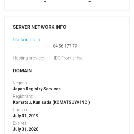
-
-
SERVER NETWORK INFO
housou.co.jp
64.56.177.79
Hosting provider:
IDC Frontier Inc.
DOMAIN
Registrar:
Japan Registry Services
Registrant:
Komatsu, Kunisada (KOMATSUYA INC.)
Updated:
July 31, 2019
Expires:
July 31, 2020