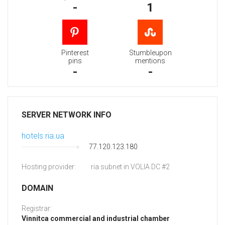
-
1
Pinterest
Stumbleupon
pins
mentions
-
-
SERVER NETWORK INFO
hotels.ria.ua
77.120.123.180
Hosting provider:
ria subnet in VOLIA DC #2
DOMAIN
Registrar:
Vinnitca commercial and industrial chamber