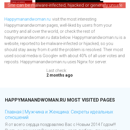
Site can be malware-infected, hijacked or generally unsafe
Happymanandwoman.ru
: visit the most interesting
Happymanandwoman pages, well-liked by users from your
country and all over the world, or check the rest of
happymanandwoman.ru data below. Happymanandwoman.ru is a
website, reported to be malware-infected or hijacked, so you
should stay away from it until the problem is resolved. Their most
used social media is Google+ with about 40% of all user votes and
reposts. Happymanandwoman.ru uses Nginx for server.
Last check:
2 months ago
HAPPYMANANDWOMAN.RU MOST VISITED PAGES
Главная | Мужчина и Женщина: Секреты идеальных
отношений
Я от всего сердца поздравляю Вас с Новым 2014 Годом!!!