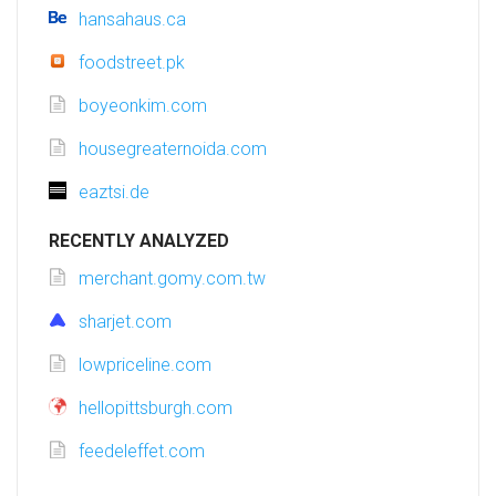
hansahaus.ca
foodstreet.pk
boyeonkim.com
housegreaternoida.com
eaztsi.de
RECENTLY ANALYZED
merchant.gomy.com.tw
sharjet.com
lowpriceline.com
hellopittsburgh.com
feedeleffet.com