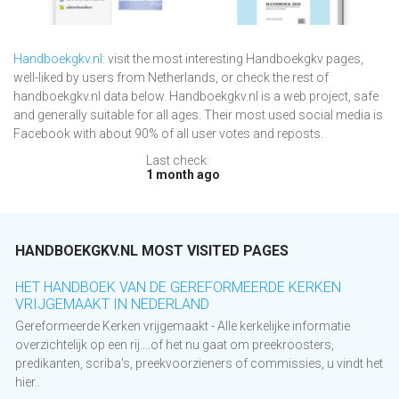
Handboekgkv.nl
: visit the most interesting Handboekgkv pages,
well-liked by users from Netherlands, or check the rest of
handboekgkv.nl data below. Handboekgkv.nl is a web project, safe
and generally suitable for all ages. Their most used social media is
Facebook with about 90% of all user votes and reposts.
Last check:
1 month ago
HANDBOEKGKV.NL MOST VISITED PAGES
HET HANDBOEK VAN DE GEREFORMEERDE KERKEN
VRIJGEMAAKT IN NEDERLAND
Gereformeerde Kerken vrijgemaakt - Alle kerkelijke informatie
overzichtelijk op een rij....of het nu gaat om preekroosters,
predikanten, scriba's, preekvoorzieners of commissies, u vindt het
hier..