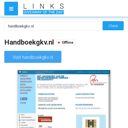
Check
Handboekgkv.nl
Offline
Visit handboekgkv.nl