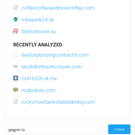
coffeecoffeeandmorecoffee.com
minispiele24.de
fashionhouse.su
RECENTLY ANALYZED
daytonplumbingcontractor.com
sieuthithethaotructuyen.com
cs416326.vk.me
noahrainey.com
rockymountainestateplanning.com
Check