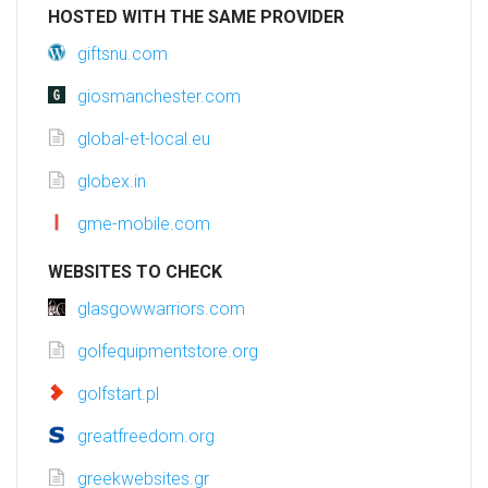
HOSTED WITH THE SAME PROVIDER
giftsnu.com
giosmanchester.com
global-et-local.eu
globex.in
gme-mobile.com
WEBSITES TO CHECK
glasgowwarriors.com
golfequipmentstore.org
golfstart.pl
greatfreedom.org
greekwebsites.gr