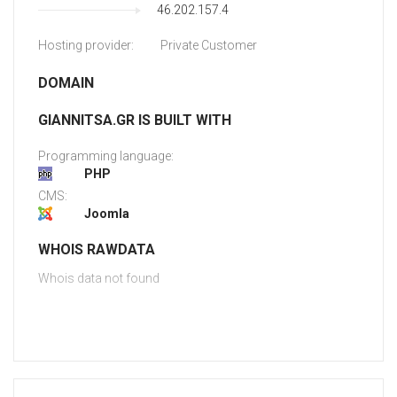
46.202.157.4
Hosting provider:
Private Customer
DOMAIN
GIANNITSA.GR IS BUILT WITH
Programming language:
PHP
CMS:
Joomla
WHOIS RAWDATA
Whois data not found