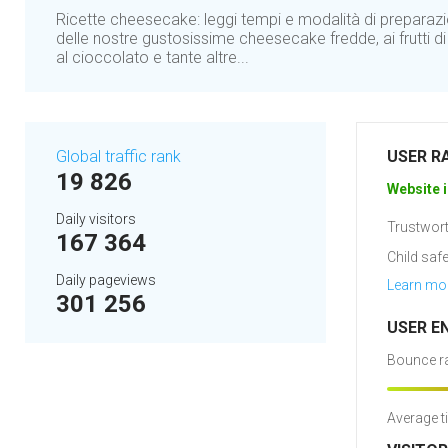
Ricette cheesecake: leggi tempi e modalità di preparazio
delle nostre gustosissime cheesecake fredde, ai frutti di 
al cioccolato e tante altre...
Global traffic rank
USER R
19 826
Website i
Daily visitors
Trustwort
167 364
Child safe
Daily pageviews
Learn mo
301 256
USER E
Bounce ra
Average t