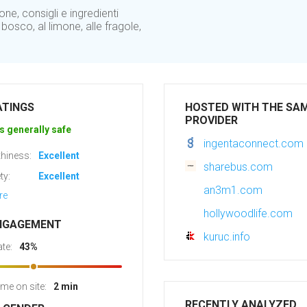
ne, consigli e ingredienti
bosco, al limone, alle fragole,
ATINGS
HOSTED WITH THE SA
PROVIDER
s generally safe
ingentaconnect.com
hiness:
Excellent
sharebus.com
ty:
Excellent
an3m1.com
re
hollywoodlife.com
NGAGEMENT
kuruc.info
te:
43%
ime on site:
2 min
RECENTLY ANALYZED