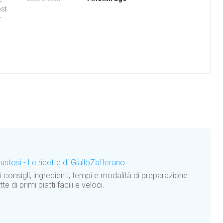
ost
r
gustosi - Le ricette di GialloZafferano
gi consigli, ingredienti, tempi e modalità di preparazione
e di primi piatti facili e veloci.