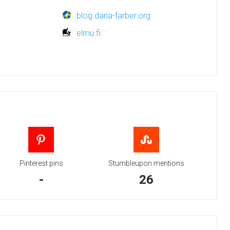
blog.dana-farber.org
elmu.fi
Pinterest pins
Stumbleupon mentions
-
26