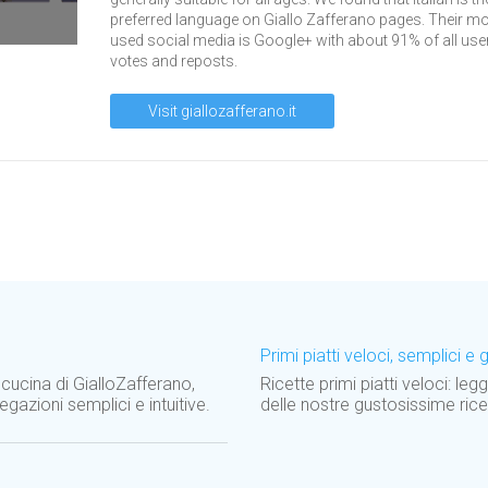
preferred language on Giallo Zafferano pages. Their m
used social media is Google+ with about 91% of all use
votes and reposts.
Visit giallozafferano.it
Primi piatti veloci, semplici e 
di cucina di GialloZafferano,
Ricette primi piatti veloci: leg
gazioni semplici e intuitive.
delle nostre gustosissime ricett