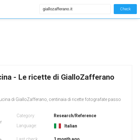
Check
cina - Le ricette di GialloZafferano
 di cucina di GialloZafferano, centinaia di ricette fotografate passo
Category:
Research/Reference
r
Language:
Italian
Last check
1 month ago
e