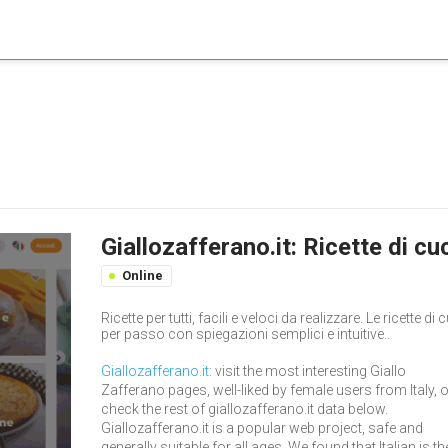
Giallozafferano.it: Ricette di cu
Online
Ricette per tutti, facili e veloci da realizzare. Le ricette
per passo con spiegazioni semplici e intuitive..
Giallozafferano.it
: visit the most interesting Giallo
Zafferano pages, well-liked by female users from Italy, o
check the rest of giallozafferano.it data below.
Giallozafferano.it is a popular web project, safe and
generally suitable for all ages. We found that Italian is th