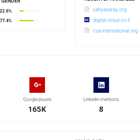
R GENDER
yahyasaray.org
22.6%
digital-cloud.co.il
77.4%
csa-international.org
Google pluses
Linkedin mentions
165K
8