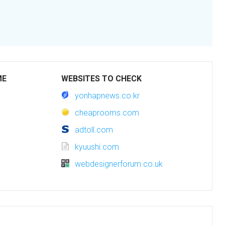
ME
WEBSITES TO CHECK
yonhapnews.co.kr
cheaprooms.com
adtoll.com
kyuushi.com
webdesignerforum.co.uk