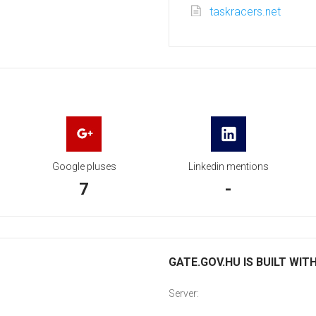
taskracers.net
Google pluses
Linkedin mentions
7
-
GATE.GOV.HU IS BUILT WIT
Server: