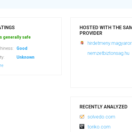
ATINGS
HOSTED WITH THE SA
PROVIDER
s generally safe
hirdetmeny.magyaror
hiness:
Good
nemzetbiztonsag.hu
ty:
Unknown
re
RECENTLY ANALYZED
solvedo.com
toriko.com