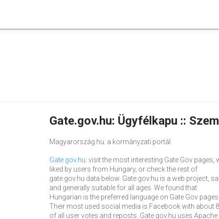
Gate.gov.hu: Ügyfélkapu :: Szem
Magyarország.hu: a kormányzati portál.
Gate.gov.hu
: visit the most interesting Gate Gov pages, w
liked by users from Hungary, or check the rest of
gate.gov.hu data below. Gate.gov.hu is a web project, sa
and generally suitable for all ages. We found that
Hungarian is the preferred language on Gate Gov pages
Their most used social media is Facebook with about 
of all user votes and reposts. Gate.gov.hu uses Apache