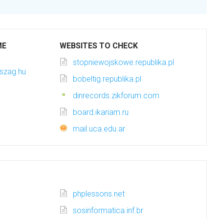
ME
WEBSITES TO CHECK
stopniewojskowe.republika.pl
szag.hu
bobeltig.republika.pl
dinrecords.zikforum.com
board.ikariam.ru
mail.uca.edu.ar
phplessons.net
sosinformatica.inf.br