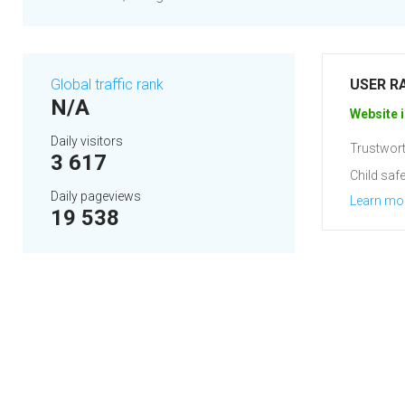
Global traffic rank
USER R
N/A
Website i
Daily visitors
Trustwort
3 617
Child safe
Daily pageviews
Learn mo
19 538