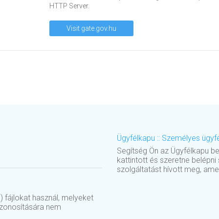
HTTP Server.
Visit gate.gov.hu
Ügyfélkapu :: Személyes ügyfél
Segítség Ön az Ügyfélkapu be
kattintott és szeretne belépn
szolgáltatást hívott meg, amel
 fájlokat használ, melyeket
azonosítására nem