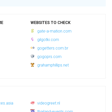
ME
WEBSITES TO CHECK
gate-a-mation.com
gilgotki.com
gogetters.com.br
gogoprs.com
grahamphillips.net
es.asia
videogreet.nl
thailand-events.com