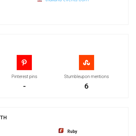
Pinterest pins
Stumbleupon mentions
-
6
ITH
Ruby