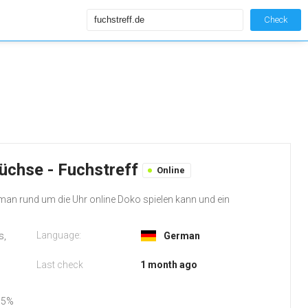
Check
Füchse - Fuchstreff
Online
 man rund um die Uhr online Doko spielen kann und ein
Language:
s,
German
Last check
1 month ago
95%