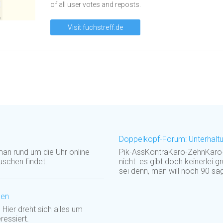
of all user votes and reposts.
Visit fuchstreff.de
Doppelkopf-Forum: Unterhaltu
man rund um die Uhr online
Pik-AssKontraKaro-ZehnKaro-
schen findet.
nicht. es gibt doch keinerlei 
sei denn, man will noch 90 sag
gen
Hier dreht sich alles um
essiert.