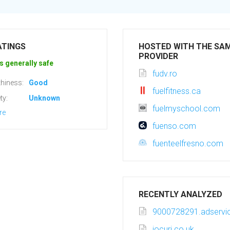
ATINGS
HOSTED WITH THE SA
PROVIDER
s generally safe
fudv.ro
hiness:
Good
fuelfitness.ca
ty:
Unknown
fuelmyschool.com
re
fuenso.com
fuenteelfresno.com
RECENTLY ANALYZED
9000728291.adservic
jocuri.co.uk