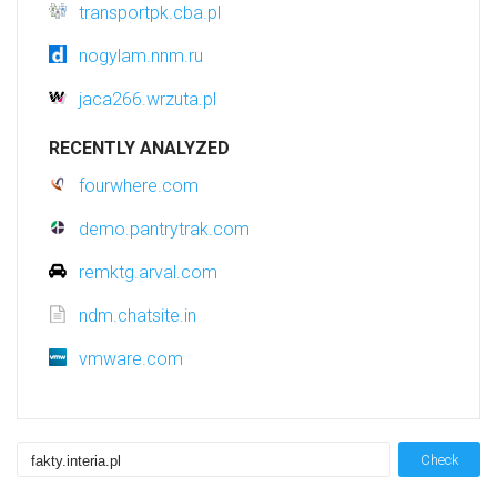
transportpk.cba.pl
nogylam.nnm.ru
jaca266.wrzuta.pl
RECENTLY ANALYZED
fourwhere.com
demo.pantrytrak.com
remktg.arval.com
ndm.chatsite.in
vmware.com
Check