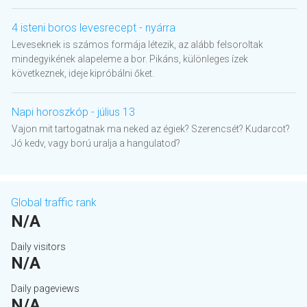
4 isteni boros levesrecept - nyárra
Leveseknek is számos formája létezik, az alább felsoroltak
mindegyikének alapeleme a bor. Pikáns, különleges ízek
következnek, ideje kipróbálni őket.
Napi horoszkóp - július 13
Vajon mit tartogatnak ma neked az égiek? Szerencsét? Kudarcot?
Jó kedv, vagy ború uralja a hangulatod?
Global traffic rank
N/A
Daily visitors
N/A
Daily pageviews
N/A