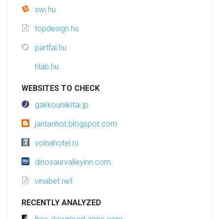
swi.hu
topdesign.hu
partfal.hu
hlab.hu
WEBSITES TO CHECK
gakkouniikitai.jp
jantanhot.blogspot.com
volnahotel.ru
dinosaurvalleyinn.com
vinabet.net
RECENTLY ANALYZED