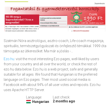
Szatmári Nóra asztrológus, asztro-coach, Life-coach magazinja,
spirituális, természetgyógyászati és önfejlesztő témákkal. 1999 óta
támogatja az útkeresőket. Ma már a jóslás -...
Ezo.hu
: visit the most interesting Ezo pages, well-liked by users
from your country and all over the world, or check the rest of
ezo.hu data below. Ezo.hu is a web project, safe and generally
suitable for all ages. We found that Hungarian is the preferred
language on Ezo pages. Their most used social media is
Facebook with about 94% of all user votes and reposts. Ezo.hu
uses Apache HTTP Server.
Language:
Last check:
2 months ago
Hungarian