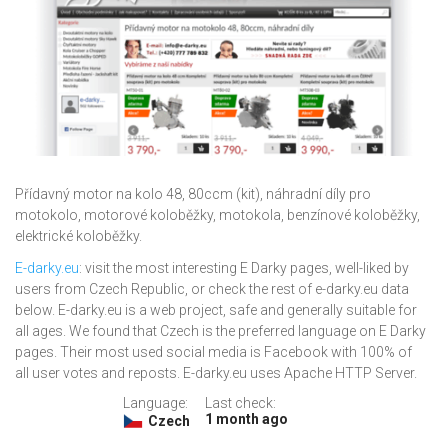
Přídavný motor na kolo 48, 80ccm (kit), náhradní díly pro
motokolo, motorové koloběžky, motokola, benzínové koloběžky,
elektrické koloběžky.
E-darky.eu
: visit the most interesting E Darky pages, well-liked by
users from Czech Republic, or check the rest of e-darky.eu data
below. E-darky.eu is a web project, safe and generally suitable for
all ages. We found that Czech is the preferred language on E Darky
pages. Their most used social media is Facebook with 100% of
all user votes and reposts. E-darky.eu uses Apache HTTP Server.
Language:
Last check:
1 month ago
Czech