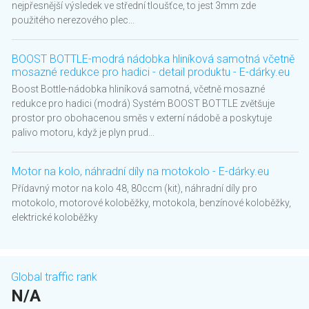
nejpřesnější výsledek ve střední tloušťce, to jest 3mm zde
použitého nerezového plec...
BOOST BOTTLE-modrá nádobka hliníková samotná včetně
mosazné redukce pro hadici - detail produktu - E-dárky.eu
Boost Bottle-nádobka hliníková samotná, včetně mosazné
redukce pro hadici (modrá) Systém BOOST BOTTLE zvětšuje
prostor pro obohacenou směs v externí nádobě a poskytuje
palivo motoru, když je plyn prud...
Motor na kolo, náhradní díly na motokolo - E-dárky.eu
Přídavný motor na kolo 48, 80ccm (kit), náhradní díly pro
motokolo, motorové koloběžky, motokola, benzínové koloběžky,
elektrické koloběžky
Global traffic rank
N/A