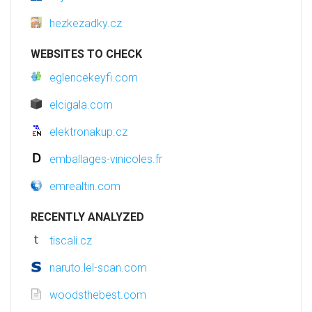
hezkezadky.cz
WEBSITES TO CHECK
eglencekeyfi.com
elcigala.com
elektronakup.cz
emballages-vinicoles.fr
emrealtin.com
RECENTLY ANALYZED
tiscali.cz
naruto.lel-scan.com
woodsthebest.com