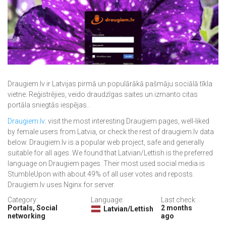
Draugiem.lv ir Latvijas pirmā un populārākā pašmāju sociālā tīkla
vietne. Reģistrējies, veido draudzīgas saites un izmanto citas
portāla sniegtās iespējas..
Draugiem.lv
: visit the most interesting Draugiem pages, well-liked
by female users from Latvia, or check the rest of draugiem.lv data
below. Draugiem.lv is a popular web project, safe and generally
suitable for all ages. We found that Latvian/Lettish is the preferred
language on Draugiem pages. Their most used social media is
StumbleUpon with about 49% of all user votes and reposts.
Draugiem.lv uses Nginx for server.
Category:
Language:
Last check:
Portals, Social
2 months
Latvian/Lettish
networking
ago