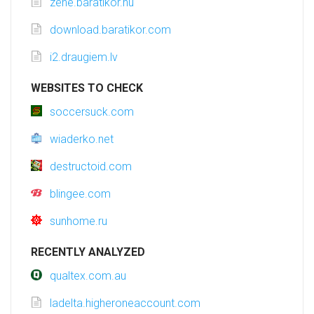
zene.baratikor.hu
download.baratikor.com
i2.draugiem.lv
WEBSITES TO CHECK
soccersuck.com
wiaderko.net
destructoid.com
blingee.com
sunhome.ru
RECENTLY ANALYZED
qualtex.com.au
ladelta.higheroneaccount.com