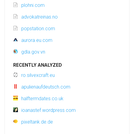
plohni.com
advokatreinas.no
popstation.com
aurora.eu.com
gdla.gov.vn
RECENTLY ANALYZED
ro.silvexcraft.eu
apulienaufdeutsch.com
halftermdates.co.uk
ioanastef.wordpress.com
pixeltank.de.de