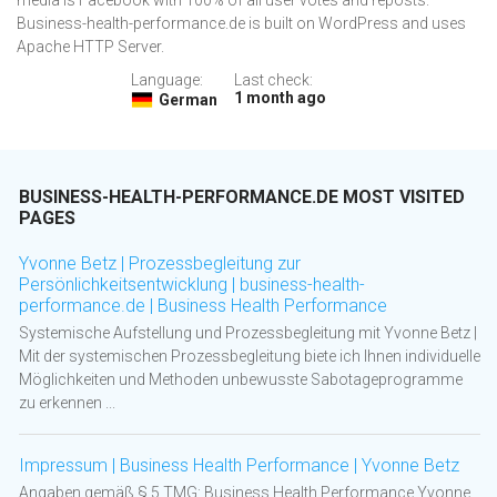
media is Facebook with 100% of all user votes and reposts.
Business-health-performance.de is built on WordPress and uses
Apache HTTP Server.
Language:
Last check:
1 month ago
German
BUSINESS-HEALTH-PERFORMANCE.DE MOST VISITED
PAGES
Yvonne Betz | Prozessbegleitung zur
Persönlichkeitsentwicklung | business-health-
performance.de | Business Health Performance
Systemische Aufstellung und Prozessbegleitung mit Yvonne Betz |
Mit der systemischen Prozessbegleitung biete ich Ihnen individuelle
Möglichkeiten und Methoden unbewusste Sabotageprogramme
zu erkennen ...
Impressum | Business Health Performance | Yvonne Betz
Angaben gemäß § 5 TMG: Business Health Performance Yvonne