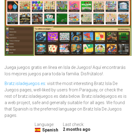
Juega juegos gratis en línea en Isla de Juegos! Aquí encontrarás
los mejores juegos para toda la familia. Disfrútalos!.
Bratz.isladejuegos.es
: visit the most interesting Bratz Isla De
Juegos pages, well-liked by users from Paraguay, or check the
rest of bratz.isladejuegos.es data below. Bratz.isladejuegos.es is
a web project, safe and generally suitable for all ages. We found
that Spanish is the preferred language on Bratz Isla De Juegos
pages.
Language:
Last check:
2 months ago
Spanish