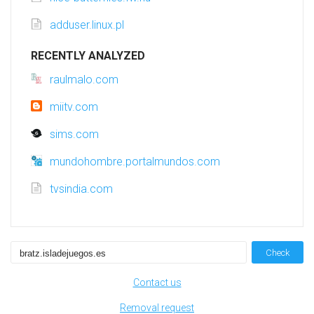
adduser.linux.pl
RECENTLY ANALYZED
raulmalo.com
miitv.com
sims.com
mundohombre.portalmundos.com
tvsindia.com
Check
Contact us
Removal request