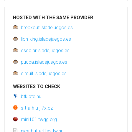
HOSTED WITH THE SAME PROVIDER
breakout.isladejuegos.es
lion-king.isladejuegos.es
escolar.isladejuegos.es
pucca.isladejuegos.es
circuit.isladejuegos.es
WEBSITES TO CHECK
btk.pte.hu
s-t-a-h-u-j.7x.cz
mini101.twgg.org
nice-butterflies.fw.hu