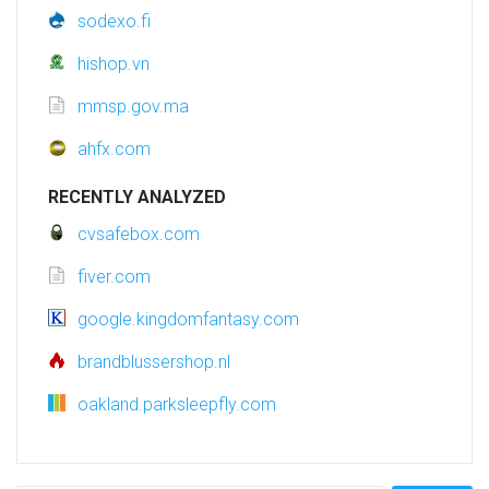
sodexo.fi
hishop.vn
mmsp.gov.ma
ahfx.com
RECENTLY ANALYZED
cvsafebox.com
fiver.com
google.kingdomfantasy.com
brandblussershop.nl
oakland.parksleepfly.com