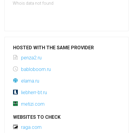
Whois data not found
HOSTED WITH THE SAME PROVIDER
penza2.ru
babloboom.ru
elama.ru
liebherr-bt.ru
metizi.com
WEBSITES TO CHECK
raga.com