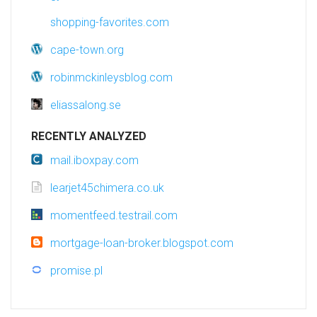
shopping-favorites.com
cape-town.org
robinmckinleysblog.com
eliassalong.se
RECENTLY ANALYZED
mail.iboxpay.com
learjet45chimera.co.uk
momentfeed.testrail.com
mortgage-loan-broker.blogspot.com
promise.pl