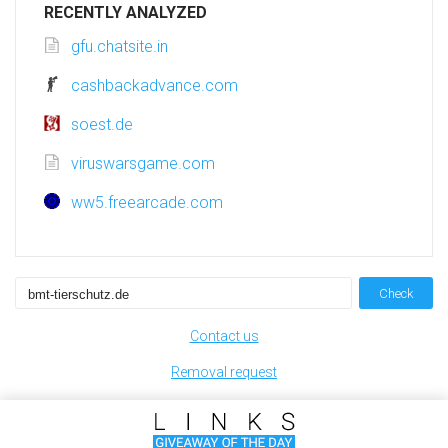
RECENTLY ANALYZED
gfu.chatsite.in
cashbackadvance.com
soest.de
viruswarsgame.com
ww5.freearcade.com
Check
Contact us
Removal request