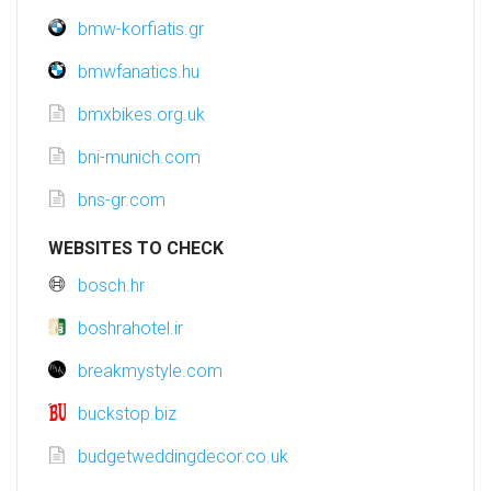
bmw-korfiatis.gr
bmwfanatics.hu
bmxbikes.org.uk
bni-munich.com
bns-gr.com
WEBSITES TO CHECK
bosch.hr
boshrahotel.ir
breakmystyle.com
buckstop.biz
budgetweddingdecor.co.uk